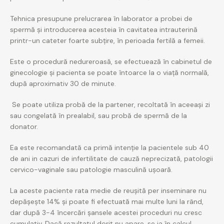
Tehnica presupune prelucrarea în laborator a probei de
spermă și introducerea acesteia în cavitatea intrauterină
printr-un cateter foarte subțire, în perioada fertilă a femeii.
Este o procedură nedureroasă, se efectuează în cabinetul de
ginecologie și pacienta se poate întoarce la o viață normală,
după aproximativ 30 de minute.
Se poate utiliza probă de la partener, recoltată în aceeași zi
sau congelată în prealabil, sau probă de spermă de la
donator.
Ea este recomandată ca primă intenție la pacientele sub 40
de ani in cazuri de infertilitate de cauză neprecizată, patologii
cervico-vaginale sau patologie masculină ușoară.
La aceste paciente rata medie de reușită per inseminare nu
depășește 14% și poate fi efectuată mai multe luni la rând,
dar după 3-4 încercări șansele acestei proceduri nu cresc
cumulativ. Dacă rezultatul dorit nu apare, se ia în calcul